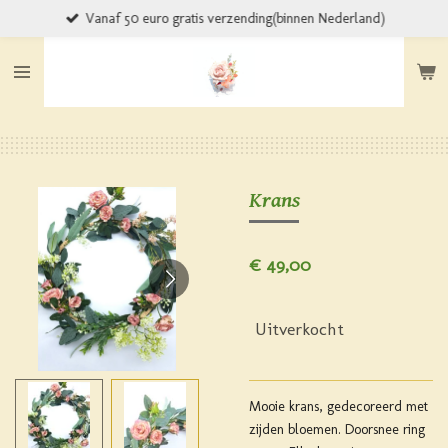
Vanaf 50 euro gratis verzending(binnen Nederland)
Ga
direct
naar
de
hoofdinhoud
Krans
€ 49,00
Uitverkocht
Mooie krans, gedecoreerd met
zijden bloemen. Doorsnee ring