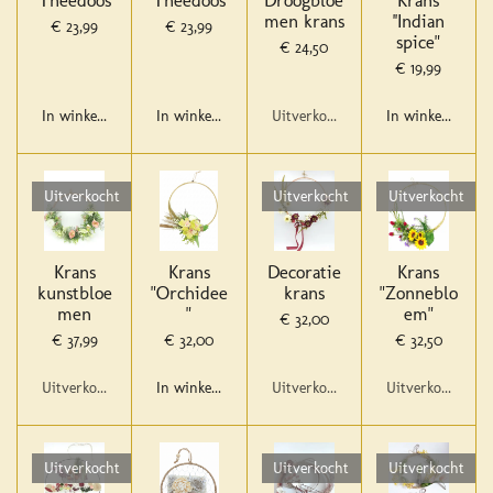
Theedoos
Theedoos
Droogbloe
Krans
men krans
''Indian
€ 23,99
€ 23,99
spice"
€ 24,50
€ 19,99
In winkelwagen
In winkelwagen
Uitverkocht
In winkelwagen
Uitverkocht
Uitverkocht
Uitverkocht
Krans
Krans
Decoratie
Krans
kunstbloe
"Orchidee
krans
"Zonneblo
men
"
em"
€ 32,00
€ 37,99
€ 32,00
€ 32,50
Uitverkocht
In winkelwagen
Uitverkocht
Uitverkocht
Uitverkocht
Uitverkocht
Uitverkocht