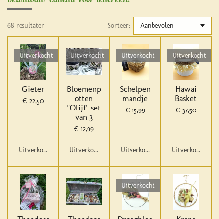
68 resultaten
Sorteer:
Uitverkocht
Uitverkocht
Uitverkocht
Uitverkocht
Gieter
Bloemenp
Schelpen
Hawai
otten
mandje
Basket
€ 22,50
"Olijf" set
€ 15,99
€ 37,50
van 3
€ 12,99
Uitverkocht
Uitverkocht
Uitverkocht
Uitverkocht
Uitverkocht