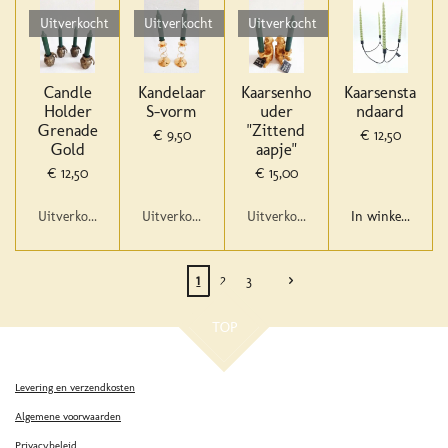
Uitverkocht
Uitverkocht
Uitverkocht
Candle
Kandelaar
Kaarsenho
Kaarsensta
Holder
S-vorm
uder
ndaard
Grenade
"Zittend
€ 9,50
€ 12,50
Gold
aapje"
€ 12,50
€ 15,00
Uitverkocht
Uitverkocht
Uitverkocht
In winkelwagen
1
2
3
TOP
Levering en verzendkosten
Algemene voorwaarden
Privacybeleid