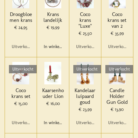
Droogbloe
Krans
Coco
Coco
men krans
landelijk
krans
krans set
"Luxe"
van 2
€ 24,95
€ 19,99
€ 25,50
€ 35,99
Uitverkocht
In winkelwagen
Uitverkocht
Uitverkocht
Uitverkocht
Uitverkocht
Uitverkocht
Coco
Kaarsenho
Kandelaar
Candle
krans set
uder Lion
luipaard
Holder
goud
Gun Gold
€ 15,00
€ 16,00
€ 23,99
€ 13,90
Uitverkocht
In winkelwagen
Uitverkocht
Uitverkocht