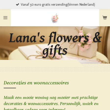
Vanaf 50 euro gratis verzending(binnen Nederland)
Ga
direct
naar
de
hoofdinhoud
Lana's flowers &
gifts
Decoraties en woonaccessoires
Maak een mooie woning nog mooier met prachtige
decoraties & woonaccessoires. Persoonlijk, uniek en
betaalbaar cadeau voor iedereen!