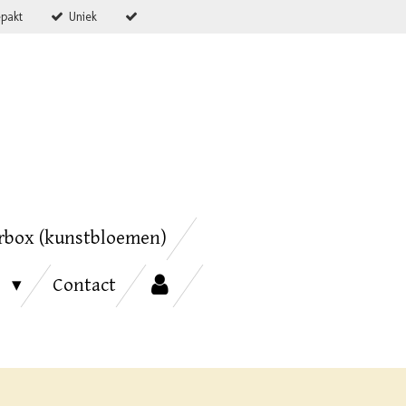
epakt
Uniek
rbox (kunstbloemen)
s
Contact