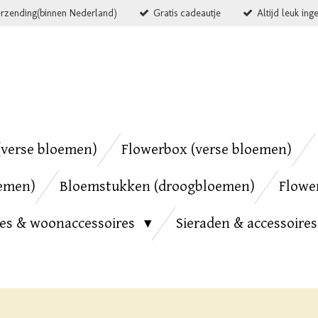
erzending(binnen Nederland)
Gratis cadeautje
Altijd leuk ing
verse bloemen)
Flowerbox (verse bloemen)
emen)
Bloemstukken (droogbloemen)
Flowe
ies & woonaccessoires
Sieraden & accessoire