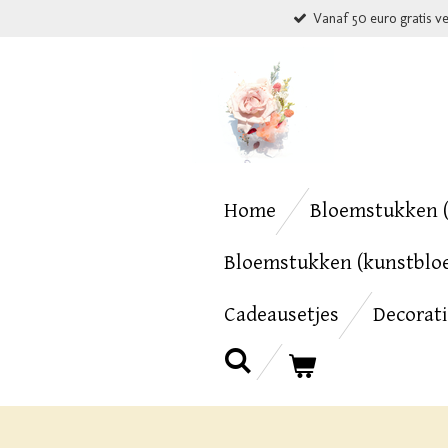
Vanaf 50 euro gratis v
Ga
direct
naar
de
hoofdinhoud
Home
Bloemstukken (
Bloemstukken (kunstblo
Cadeausetjes
Decorat