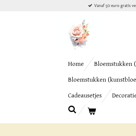
Vanaf 50 euro gratis v
Ga
direct
naar
de
hoofdinhoud
Home
Bloemstukken (
Bloemstukken (kunstblo
Cadeausetjes
Decorati