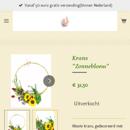
Vanaf 50 euro gratis verzending(binnen Nederland)
Ga
direct
naar
de
hoofdinhoud
Krans
"Zonnebloem"
€ 32,50
Uitverkocht
Mooie krans, gedecoreerd met