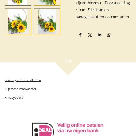
zijden bloemen. Doorsnee ring
40cm. Elke krans is
handgemaakt en daarom uniek.
D
D
S
D
e
e
h
e
l
e
a
l
e
l
r
e
n
e
n
TOP
Levering en verzendkosten
Algemene voorwaarden
Privacybeleid