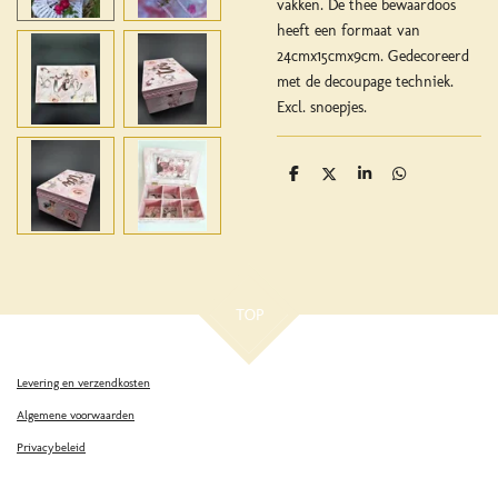
vakken. De thee bewaardoos
heeft een formaat van
24cmx15cmx9cm. Gedecoreerd
met de decoupage techniek.
Excl. snoepjes.
D
D
S
D
e
e
h
e
l
e
a
l
e
l
r
e
n
e
n
TOP
Levering en verzendkosten
Algemene voorwaarden
Privacybeleid