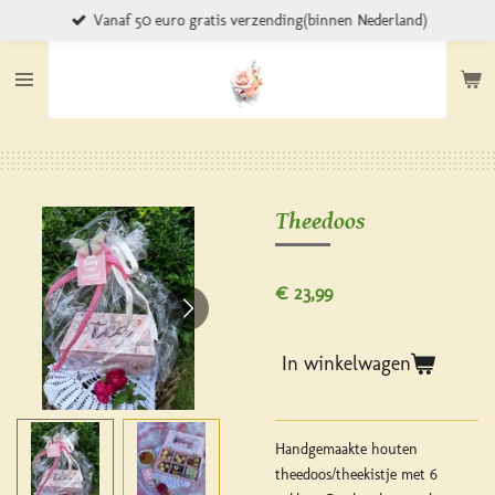
Vanaf 50 euro gratis verzending(binnen Nederland)
Ga
direct
naar
de
hoofdinhoud
Theedoos
€ 23,99
In winkelwagen
Handgemaakte houten
theedoos/theekistje met 6