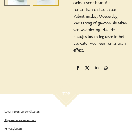
cadeau voor haar. Als
romantisch cadeau , voor
Valentijnsdag, Moederdag,
Verjaardag of gewoon als teken
van waardering. Haal de
blaadjes los en leg deze in het
badwater voor een romantisch
effect.
D
D
S
D
e
e
h
e
l
e
a
l
e
l
r
e
n
e
n
TOP
Levering en verzendkosten
Algemene voorwaarden
Privacybeleid