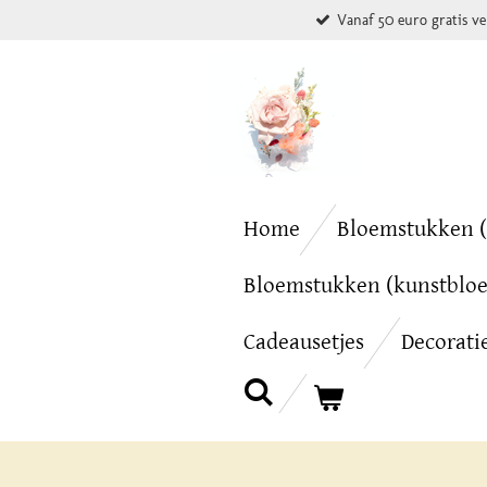
Vanaf 50 euro gratis v
Ga
direct
naar
de
hoofdinhoud
Home
Bloemstukken (
Bloemstukken (kunstblo
Cadeausetjes
Decorati