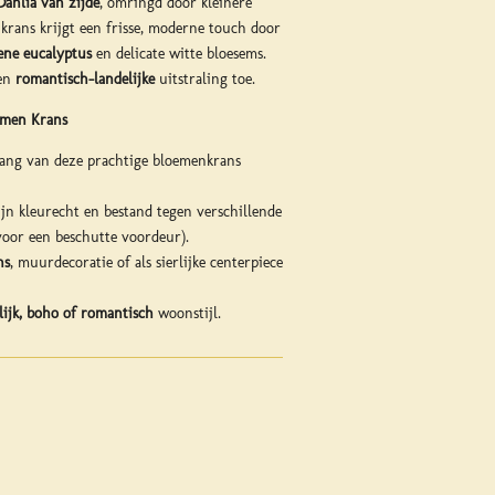
Dahlia van zijde
, omringd door kleinere
 krans krijgt een frisse, moderne touch door
ene eucalyptus
en delicate witte bloesems.
een
romantisch-landelijke
uitstraling toe.
emen Krans
ang van deze prachtige bloemenkrans
jn kleurecht en bestand tegen verschillende
oor een beschutte voordeur).
ns
, muurdecoratie of als sierlijke centerpiece
lijk, boho of romantisch
woonstijl.