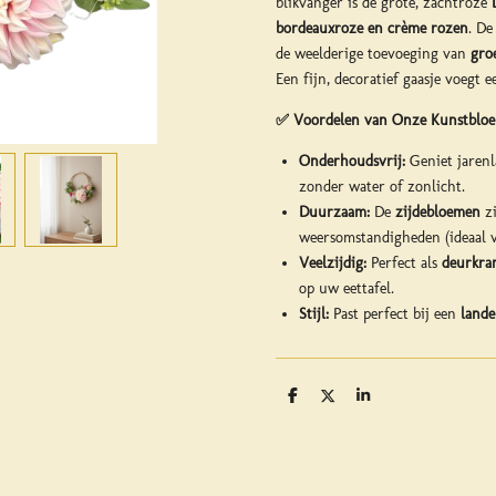
blikvanger is de grote, zachtroze
bordeauxroze en crème rozen
. De
de weelderige toevoeging van
gro
Een fijn, decoratief gaasje voegt 
✅ Voordelen van Onze Kunstblo
Onderhoudsvrij:
Geniet jarenl
zonder water of zonlicht.
Duurzaam:
De
zijdebloemen
zi
weersomstandigheden (ideaal v
Veelzijdig:
Perfect als
deurkra
op uw eettafel.
Stijl:
Past perfect bij een
lande
D
D
S
e
e
h
l
e
a
e
l
r
n
e