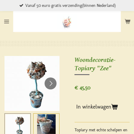
Vanaf 50 euro gratis verzending(binnen Nederland)
Ga
direct
naar
de
hoofdinhoud
Woondecoratie-
Topiary "Zee"
€ 45,50
In winkelwagen
Topiary met echte schelpen en