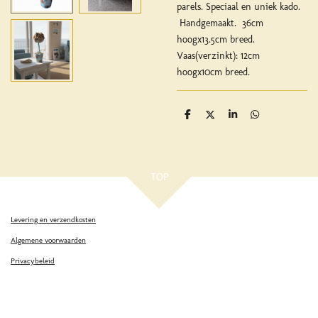
parels. Speciaal en uniek kado.
Handgemaakt. 36cm
hoogx13.5cm breed.
Vaas(verzinkt): 12cm
hoogx10cm breed.
D
D
S
D
e
e
h
e
l
e
a
l
e
l
r
e
n
e
n
TOP
Levering en verzendkosten
Algemene voorwaarden
Privacybeleid