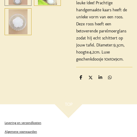
leuke idee! Prachtige
handgemaakte kaars heeft de
unieke vorm van een roos.
Deze roos heeft een
betoverende parelmoerglans
zodat hij echt schittert op
jouw tafel. Diameter:9,3cm,
hoogte:4,2cm. Luxe
geschenkdoosje 10x10x9cm.
D
D
S
D
e
e
h
e
l
e
a
l
e
l
r
e
n
e
n
TOP
Levering en verzendkosten
Algemene voorwaarden