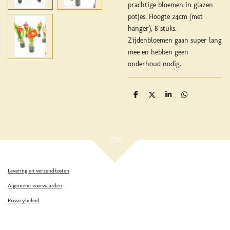
prachtige bloemen in glazen
potjes. Hoogte 24cm (met
hanger), 8 stuks.
Zijdenbloemen gaan super lang
mee en hebben geen
onderhoud nodig.
D
D
S
D
e
e
h
e
l
e
a
l
e
l
r
e
n
e
n
TOP
Levering en verzendkosten
Algemene voorwaarden
Privacybeleid