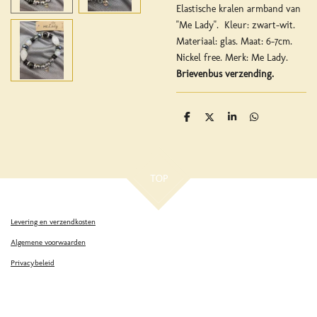
Elastische kralen armband van
"Me Lady". Kleur: zwart-wit.
Materiaal: glas. Maat: 6-7cm.
Nickel free. Merk: Me Lady.
Brievenbus verzending.
D
D
S
D
e
e
h
e
l
e
a
l
e
l
r
e
n
e
n
TOP
Levering en verzendkosten
Algemene voorwaarden
Privacybeleid