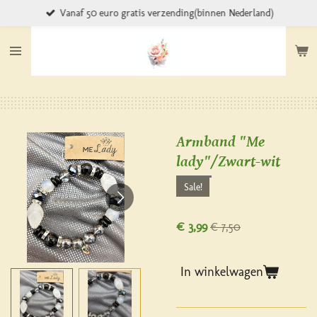
Vanaf 50 euro gratis verzending(binnen Nederland)
Ga
direct
naar
de
hoofdinhoud
Armband "Me
lady"/Zwart-wit
Sale!
€ 3,99
€ 7,50
In winkelwagen