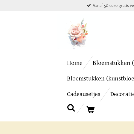
Vanaf 50 euro gratis v
Ga
direct
naar
de
hoofdinhoud
Home
Bloemstukken (
Bloemstukken (kunstblo
Cadeausetjes
Decorati