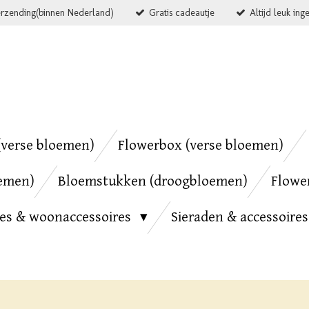
erzending(binnen Nederland)
Gratis cadeautje
Altijd leuk ing
verse bloemen)
Flowerbox (verse bloemen)
emen)
Bloemstukken (droogbloemen)
Flowe
ies & woonaccessoires
Sieraden & accessoire