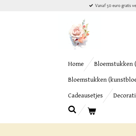
Vanaf 50 euro gratis v
Ga
direct
naar
de
hoofdinhoud
Home
Bloemstukken (
Bloemstukken (kunstblo
Cadeausetjes
Decorat