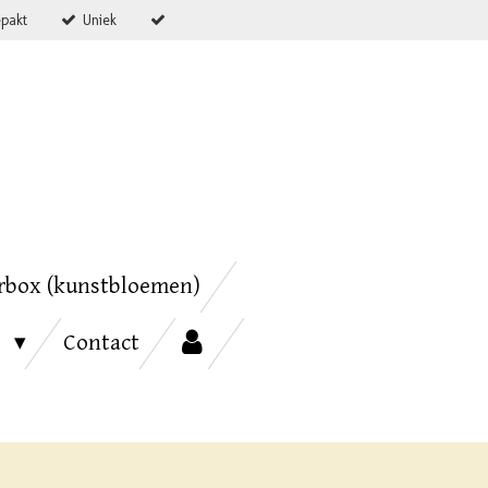
epakt
Uniek
rbox (kunstbloemen)
s
Contact