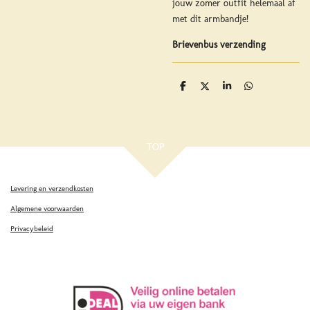
jouw zomer outfit helemaal af
met dit armbandje!
Brievenbus verzending
D
D
S
D
e
e
h
e
l
e
a
l
e
l
r
e
n
e
n
TOP
Levering en verzendkosten
Algemene voorwaarden
Privacybeleid