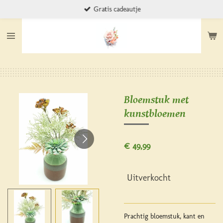
Gratis cadeautje
Ga
direct
naar
de
hoofdinhoud
Bloemstuk met
kunstbloemen
€ 49,99
Uitverkocht
Prachtig bloemstuk, kant en