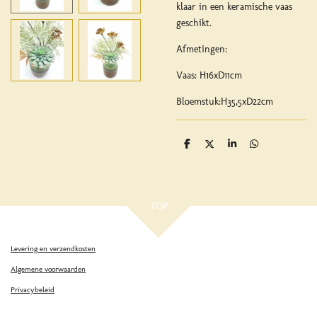
klaar in een keramische vaas
geschikt.
Afmetingen:
Vaas: H16xD11cm
Bloemstuk:H35,5xD22cm
D
D
S
D
e
e
h
e
l
e
a
l
e
l
r
e
n
e
n
TOP
Levering en verzendkosten
Algemene voorwaarden
Privacybeleid