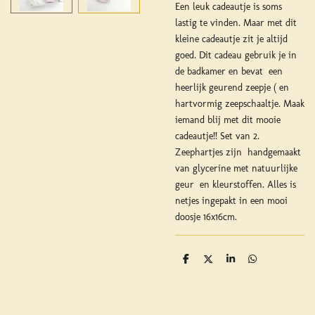
Een leuk cadeautje is soms
lastig te vinden. Maar met dit
kleine cadeautje zit je altijd
goed. Dit cadeau gebruik je in
de badkamer en bevat een
heerlijk geurend zeepje ( en
hartvormig zeepschaaltje. Maak
iemand blij met dit mooie
cadeautje!! Set van 2.
Zeephartjes zijn handgemaakt
van glycerine met natuurlijke
geur en kleurstoffen. Alles is
netjes ingepakt in een mooi
doosje 16x16cm.
D
D
S
D
e
e
h
e
l
e
a
l
e
l
r
e
n
e
n