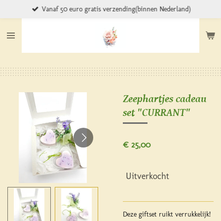
Vanaf 50 euro gratis verzending(binnen Nederland)
Ga
direct
naar
de
hoofdinhoud
Zeephartjes cadeau
set "CURRANT"
€ 25,00
Uitverkocht
Deze giftset ruikt verrukkelijk!