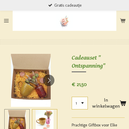
Gratis cadeautje
Ga
direct
naar
de
hoofdinhoud
Cadeauset "
Ontspanning"
€ 21,50
In
winkelwagen
Prachtige Giftbox voor Elke