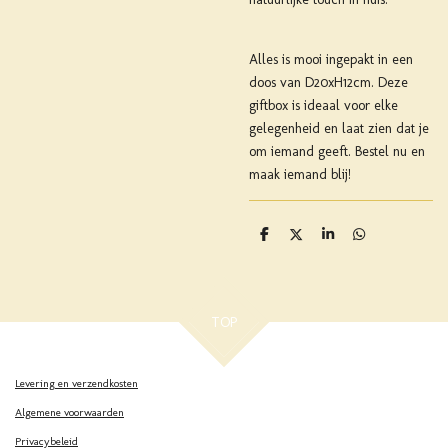
Alles is mooi ingepakt in een
doos van D20xH12cm. Deze
giftbox is ideaal voor elke
gelegenheid en laat zien dat je
om iemand geeft. Bestel nu en
maak iemand blij!
D
D
S
D
e
e
h
e
l
e
a
l
e
l
r
e
n
e
n
TOP
Levering en verzendkosten
Algemene voorwaarden
Privacybeleid