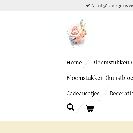
Vanaf 50 euro gratis v
Ga
direct
naar
de
hoofdinhoud
Home
Bloemstukken (
Bloemstukken (kunstblo
Cadeausetjes
Decorati