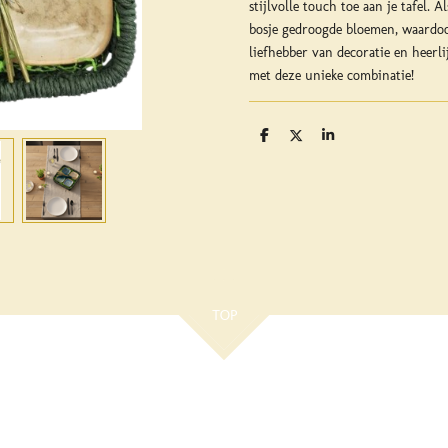
stijlvolle touch toe aan je tafel. 
bosje gedroogde bloemen, waardoor
liefhebber van decoratie en heerlij
met deze unieke combinatie!
D
D
S
e
e
h
l
e
a
e
l
r
n
e
TOP